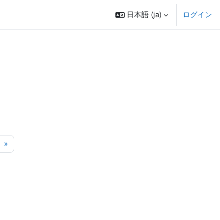
日本語 ‎(ja)‎
ログイン
ージ 323
次のページ
»