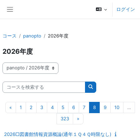
メインコンテンツへスキップする
ログイン
サイドパネル
コース
panopto
2026年度
2026年度
コースカテゴリ
コースを検索する
コースを検索する
前のページ
ページ 1
ページ 2
ページ 3
ページ 4
ページ 5
ページ 6
ページ 7
ページ 8
ページ 9
ページ 10
«
1
2
3
4
5
6
7
8
9
10
…
ページ 323
次のページ
323
»
2026□図書館情報資源概論(通年１Ｑ４Ｑ時限なし)