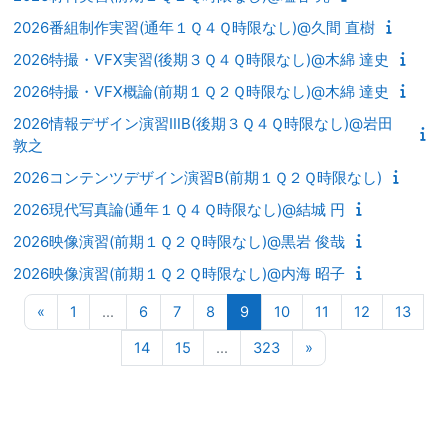
2026番組制作実習(通年１Ｑ４Ｑ時限なし)@久間 直樹
2026特撮・VFX実習(後期３Ｑ４Ｑ時限なし)@木綿 達史
2026特撮・VFX概論(前期１Ｑ２Ｑ時限なし)@木綿 達史
2026情報デザイン演習ⅢB(後期３Ｑ４Ｑ時限なし)@岩田
敦之
2026コンテンツデザイン演習B(前期１Ｑ２Ｑ時限なし)
2026現代写真論(通年１Ｑ４Ｑ時限なし)@結城 円
2026映像演習(前期１Ｑ２Ｑ時限なし)@黒岩 俊哉
2026映像演習(前期１Ｑ２Ｑ時限なし)@内海 昭子
前のページ
ページ 1
ページ 6
ページ 7
ページ 8
ページ 9
ページ 10
ページ 11
ページ 12
ページ
«
1
…
6
7
8
9
10
11
12
13
ページ 14
ページ 15
ページ 323
次のページ
14
15
…
323
»