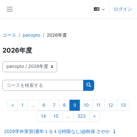
メインコンテンツへスキップする
ログイン
サイドパネル
コース
panopto
2026年度
2026年度
コースカテゴリ
コースを検索する
コースを検索する
前のページ
ページ 1
ページ 6
ページ 7
ページ 8
ページ 9
ページ 10
ページ 11
ページ 12
ページ
«
1
…
6
7
8
9
10
11
12
13
ページ 14
ページ 15
ページ 323
次のページ
14
15
…
323
»
2026学外実習(通年１Ｑ４Ｑ時限なし)@秋保 さやか